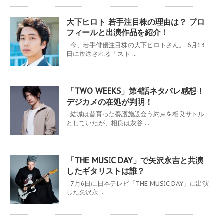
大下ヒロト 若手注目株の理由は？ プロ
フィールと出演作品を紹介！
今、若手俳優注目株の大下ヒロトさん。 6月13
日に放送される「スト ...
「TWO WEEKS」第4話ネタバレ感想！
デジカメの在処が判明！
結城は昔育った養護施設会う約束を相良サトル
としていたが、相良は灰谷 ...
「THE MUSIC DAY」で矢沢永吉と共演
したギタリストは誰？
7月6日に日本テレビ「THE MUSIC DAY」に出演
した矢沢永 ...