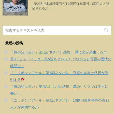
第2話で本城理事官が10億円強奪事件の真犯人と特
定されるが... ...
最近の投稿
「俺の話は長い」第5話 ネタバレ感想！ 満に恋が芽生える？
月9「シャーロック」第5話ネタバレ！ パワハラと母親の愛情の
狭間で…
「ニッポンノアール」第4話ネタバレ！克喜の本当の父親が判
明する
「俺の話は長い」第4話ネタバレ感想！満のヘリクツは本当に
長い！
「ニッポンノアール」第3話ネタバレ！10億円強奪事件の真犯
人？が判明するが…