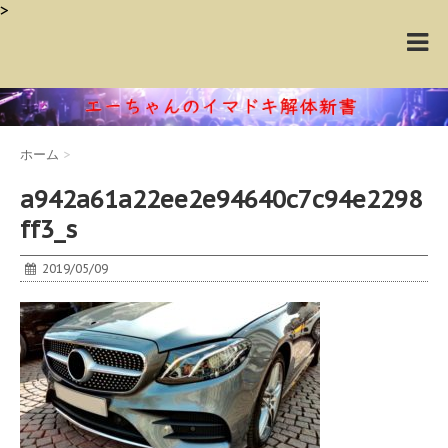
>
ホーム
>
a942a61a22ee2e94640c7c94e2298
ff3_s
2019/05/09