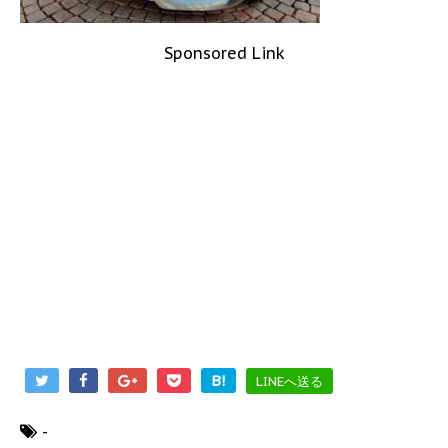
Sponsored Link
B!
LINEへ送る
-