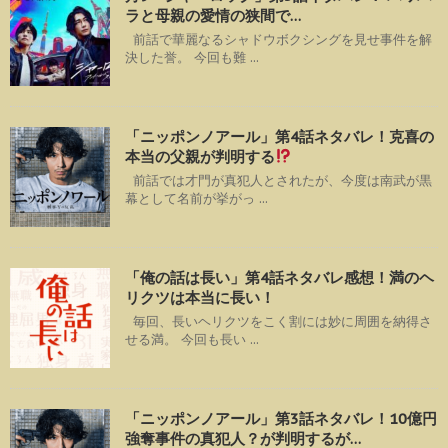
ラと母親の愛情の狭間で…
前話で華麗なるシャドウボクシングを見せ事件を解
決した誉。 今回も難 ...
「ニッポンノアール」第4話ネタバレ！克喜の
本当の父親が判明する
前話では才門が真犯人とされたが、今度は南武が黒
幕として名前が挙がっ ...
「俺の話は長い」第4話ネタバレ感想！満のヘ
リクツは本当に長い！
毎回、長いヘリクツをこく割には妙に周囲を納得さ
せる満。 今回も長い ...
「ニッポンノアール」第3話ネタバレ！10億円
強奪事件の真犯人？が判明するが…