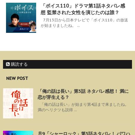
「ボイス110」ドラマ第1話ネタバレ感
想 監禁された女性を演じたのは誰？
7月13日から日本テレビで「ボイス110」の放送
が始まりましたね。 ...
購読する
NEW POST
「俺の話は長い」第5話 ネタバレ感想！ 満に
恋が芽生える？
「俺の話は長い」が始まり第4話まで来ましたね。
満のヘリクツも説得 ...
月9「シャーロック」第5話ネタバレ！ パワハ