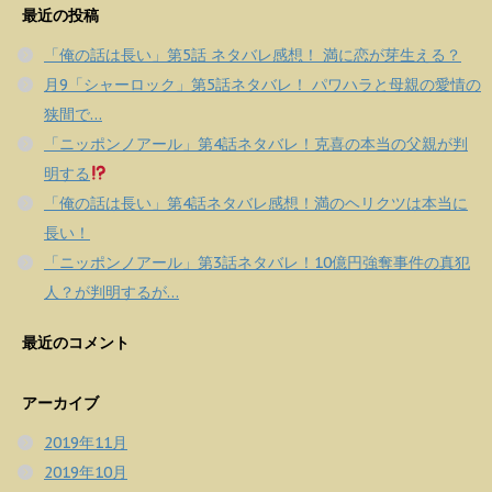
最近の投稿
「俺の話は長い」第5話 ネタバレ感想！ 満に恋が芽生える？
月9「シャーロック」第5話ネタバレ！ パワハラと母親の愛情の
狭間で…
「ニッポンノアール」第4話ネタバレ！克喜の本当の父親が判
明する
「俺の話は長い」第4話ネタバレ感想！満のヘリクツは本当に
長い！
「ニッポンノアール」第3話ネタバレ！10億円強奪事件の真犯
人？が判明するが…
最近のコメント
アーカイブ
2019年11月
2019年10月