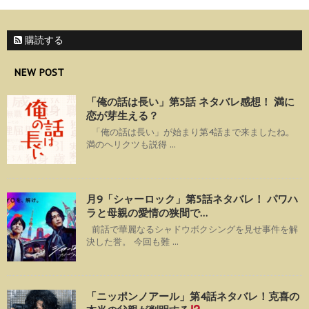
購読する
NEW POST
「俺の話は長い」第5話 ネタバレ感想！ 満に
恋が芽生える？
「俺の話は長い」が始まり第4話まで来ましたね。
満のヘリクツも説得 ...
月9「シャーロック」第5話ネタバレ！ パワハ
ラと母親の愛情の狭間で…
前話で華麗なるシャドウボクシングを見せ事件を解
決した誉。 今回も難 ...
「ニッポンノアール」第4話ネタバレ！克喜の