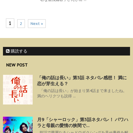
1
2
Next »
購読する
NEW POST
「俺の話は長い」第5話 ネタバレ感想！ 満に
恋が芽生える？
「俺の話は長い」が始まり第4話まで来ましたね。
満のヘリクツも説得 ...
月9「シャーロック」第5話ネタバレ！ パワハ
ラと母親の愛情の狭間で…
前話で華麗なるシャドウボクシングを見せ事件を解