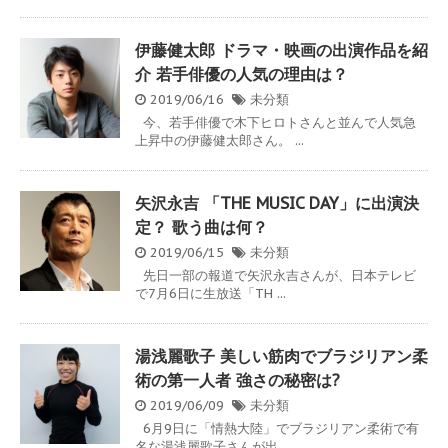
伊藤健太郎 ドラマ・映画の出演作品を紹
介 若手俳優の人気の理由は？
2019/06/16
未分類
今、若手俳優で木下ヒロトさんと並んで人気急
上昇中の伊藤健太郎さん。 ...
矢沢永吉 「THE MUSIC DAY」に出演決
定？ 歌う曲は何？
2019/06/15
未分類
先日一部の報道で矢沢永吉さんが、日本テレビ
で7月6日に生放送「TH ...
湯浅麗歌子 美しい筋肉でブラジリアン柔
術の第一人者 強さの秘密は?
2019/06/09
未分類
6月9日に「情熱大陸」でブラジリアン柔術で有
名な湯浅麗歌子さんが出 ...