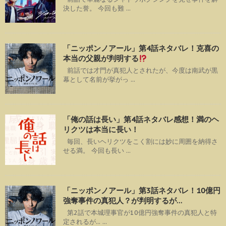
決した誉。 今回も難 ...
「ニッポンノアール」第4話ネタバレ！克喜の
本当の父親が判明する
前話では才門が真犯人とされたが、今度は南武が黒
幕として名前が挙がっ ...
「俺の話は長い」第4話ネタバレ感想！満のヘ
リクツは本当に長い！
毎回、長いヘリクツをこく割には妙に周囲を納得さ
せる満。 今回も長い ...
「ニッポンノアール」第3話ネタバレ！10億円
強奪事件の真犯人？が判明するが…
第2話で本城理事官が10億円強奪事件の真犯人と特
定されるが... ...