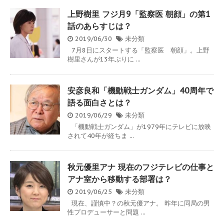
上野樹里 フジ月9「監察医 朝顔」の第1
話のあらすじは？
2019/06/30
未分類
7月8日にスタートする「監察医 朝顔」。上野
樹里さんが13年ぶりに ...
安彦良和「機動戦士ガンダム」40周年で
語る面白さとは？
2019/06/29
未分類
「機動戦士ガンダム」が1979年にテレビに放映
されて40年が経ちま ...
秋元優里アナ 現在のフジテレビの仕事と
アナ室から移動する部署は？
2019/06/25
未分類
現在、謹慎中？の秋元優アナ。 昨年に同局の男
性プロデューサーと問題 ...