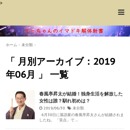
>
ホーム
>
未分類
>
「 月別アーカイブ：2019
年06月 」 一覧
春風亭昇太が結婚！独身生活を解放した
女性は誰？馴れ初めは？
2019/06/30
未分類
6月30日に落語家の春風亭昇太さんが結婚されま
したね。 「笑点」で ...