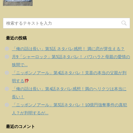
最近の投稿
「俺の話は長い」第5話 ネタバレ感想！ 満に恋が芽生える？
月9「シャーロック」第5話ネタバレ！ パワハラと母親の愛情の
狭間で…
「ニッポンノアール」第4話ネタバレ！克喜の本当の父親が判
明する
「俺の話は長い」第4話ネタバレ感想！満のヘリクツは本当に
長い！
「ニッポンノアール」第3話ネタバレ！10億円強奪事件の真犯
人？が判明するが…
最近のコメント