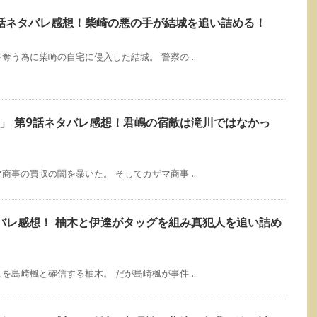
第9話ネタバレ感想！柴崎の悪の手が結城を追い詰める！
う為に柴崎の自宅に侵入した結城。 警察の ...
」 第9話ネタバレ感想！君嶋の宿敵は滝川ではなかっ
事の買収の闇を暴いた。 そしてカザマ商事 ...
バレ感想！ 柚木と伊達がタッグを組み真犯人を追い詰め
島崎楓と確信する柚木。 だが島崎楓が事件 ...