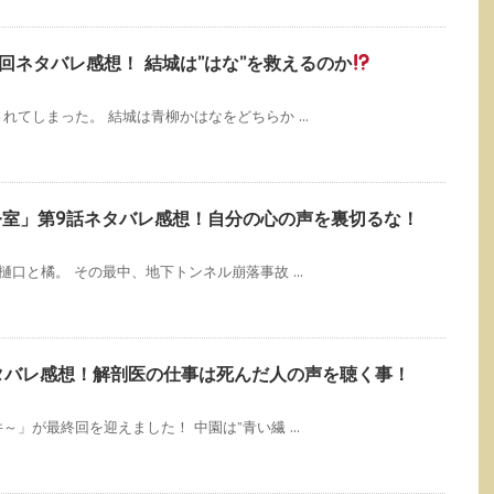
最終回ネタバレ感想！ 結城は”はな”を救えるのか
てしまった。 結城は青柳かはなをどちらか ...
指令室」第9話ネタバレ感想！自分の心の声を裏切るな！
口と橘。 その最中、地下トンネル崩落事故 ...
タバレ感想！解剖医の仕事は死んだ人の声を聴く事！
」が最終回を迎えました！ 中園は”青い繊 ...