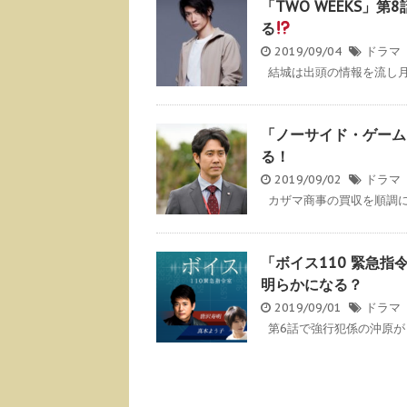
「TWO WEEKS」
る
2019/09/04
ドラマ
結城は出頭の情報を流し月島
「ノーサイド・ゲーム
る！
2019/09/02
ドラマ
カザマ商事の買収を順調に進
「ボイス110 緊急
明らかになる？
2019/09/01
ドラマ
第6話で強行犯係の沖原が「