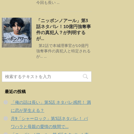
今回も長い ...
「ニッポンノアール」第3
話ネタバレ！10億円強奪事
件の真犯人？が判明する
が…
第2話で本城理事官が10億円
強奪事件の真犯人と特定される
が... ...
最近の投稿
「俺の話は長い」第5話 ネタバレ感想！ 満
に恋が芽生える？
月9「シャーロック」第5話ネタバレ！ パ
ワハラと母親の愛情の狭間で…