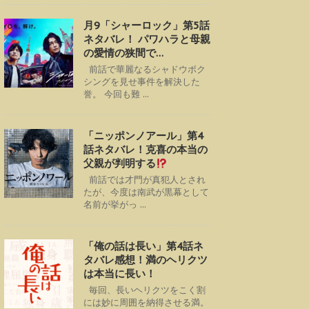
月9「シャーロック」第5話
ネタバレ！ パワハラと母親
の愛情の狭間で…
前話で華麗なるシャドウボク
シングを見せ事件を解決した
誉。 今回も難 ...
「ニッポンノアール」第4
話ネタバレ！克喜の本当の
父親が判明する
前話では才門が真犯人とされ
たが、今度は南武が黒幕として
名前が挙がっ ...
「俺の話は長い」第4話ネ
タバレ感想！満のヘリクツ
は本当に長い！
毎回、長いヘリクツをこく割
には妙に周囲を納得させる満。