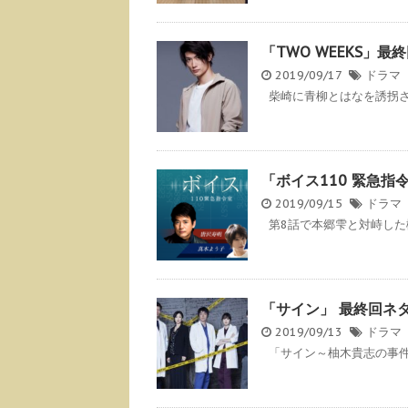
「TWO WEEKS」
2019/09/17
ドラマ
柴崎に青柳とはなを誘拐され
「ボイス110 緊急
2019/09/15
ドラマ
第8話で本郷雫と対峙した樋
「サイン」 最終回ネ
2019/09/13
ドラマ
「サイン～柚木貴志の事件～