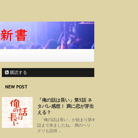
購読する
NEW POST
「俺の話は長い」第5話 ネ
タバレ感想！ 満に恋が芽生
える？
「俺の話は長い」が始まり第4
話まで来ましたね。 満のヘリ
クツも説得 ...