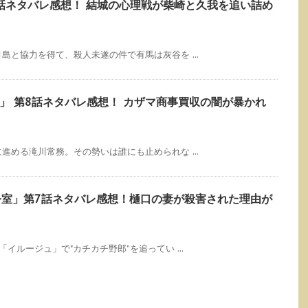
第8話ネタバレ感想！ 結城の心理戦が柴崎と久我を追い詰め
と協力を得て、殺人未遂の件で有馬は灰谷を ...
」 第8話ネタバレ感想！ カザマ商事買収の闇が暴かれ
める滝川常務。その勢いは誰にも止められな ...
指令室」第7話ネタバレ感想！樋口の妻が殺害された理由が
イルージュ」で"カチカチ野郎”を追ってい ...