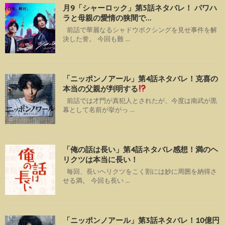
月9「シャーロック」第5話ネタバレ！ パワハ
ラと母親の愛情の狭間で…
前話で華麗なるシャドウボクシングを見せ事件を解
決した誉。 今回も難 ...
「ニッポンノアール」第4話ネタバレ！克喜の
本当の父親が判明する
前話では才門が真犯人とされたが、今度は南武が黒
幕として名前が挙がっ ...
「俺の話は長い」第4話ネタバレ感想！満のヘ
リクツは本当に長い！
毎回、長いヘリクツをこく割には妙に周囲を納得さ
せる満。 今回も長い ...
「ニッポンノアール」第3話ネタバレ！10億円