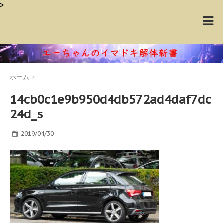
>
ホーム
>
14cb0c1e9b950d4db572ad4daf7dc
24d_s
2019/04/30