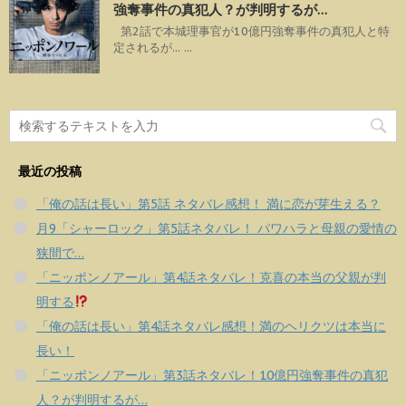
強奪事件の真犯人？が判明するが…
第2話で本城理事官が10億円強奪事件の真犯人と特
定されるが... ...
最近の投稿
「俺の話は長い」第5話 ネタバレ感想！ 満に恋が芽生える？
月9「シャーロック」第5話ネタバレ！ パワハラと母親の愛情の
狭間で…
「ニッポンノアール」第4話ネタバレ！克喜の本当の父親が判
明する
「俺の話は長い」第4話ネタバレ感想！満のヘリクツは本当に
長い！
「ニッポンノアール」第3話ネタバレ！10億円強奪事件の真犯
人？が判明するが…