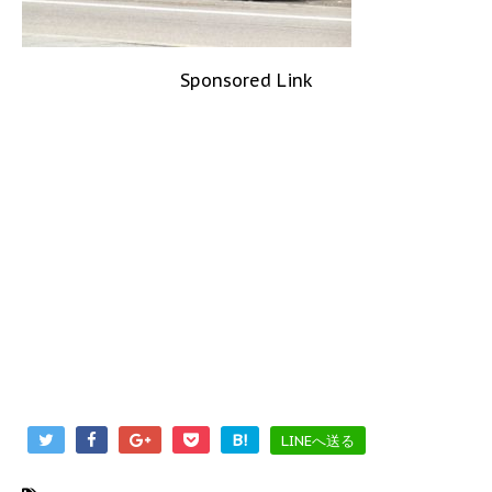
Sponsored Link
B!
LINEへ送る