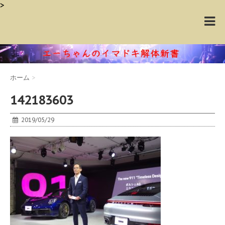
>
ホーム
>
142183603
2019/05/29