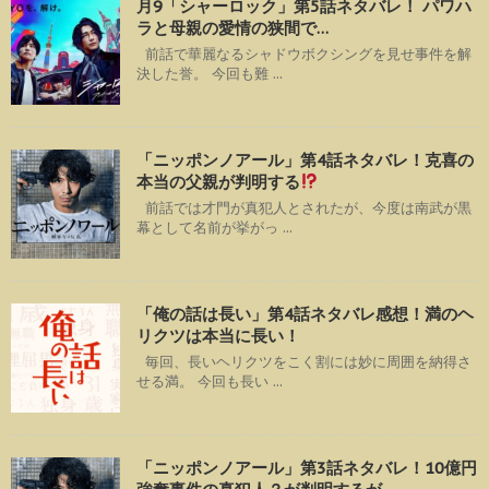
月9「シャーロック」第5話ネタバレ！ パワハ
ラと母親の愛情の狭間で…
前話で華麗なるシャドウボクシングを見せ事件を解
決した誉。 今回も難 ...
「ニッポンノアール」第4話ネタバレ！克喜の
本当の父親が判明する
前話では才門が真犯人とされたが、今度は南武が黒
幕として名前が挙がっ ...
「俺の話は長い」第4話ネタバレ感想！満のヘ
リクツは本当に長い！
毎回、長いヘリクツをこく割には妙に周囲を納得さ
せる満。 今回も長い ...
「ニッポンノアール」第3話ネタバレ！10億円