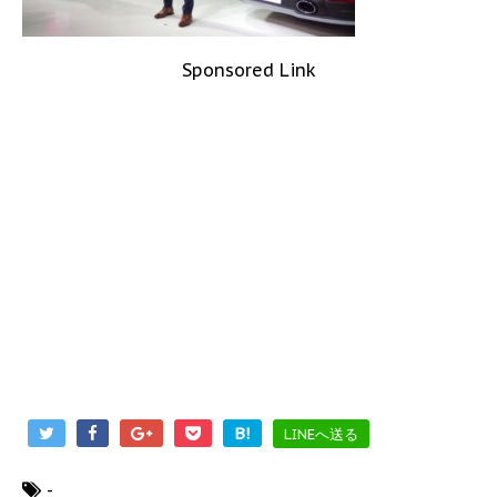
Sponsored Link
B!
LINEへ送る
-