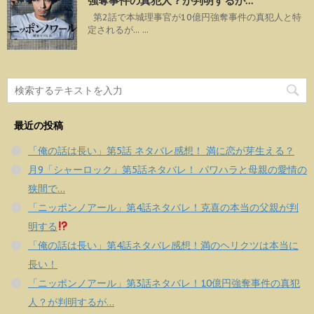
強奪事件の真犯人？が判明するが…
第2話で本城理事官が10億円強奪事件の真犯人と特
定されるが... ...
最近の投稿
「俺の話は長い」第5話 ネタバレ感想！ 満に恋が芽生える？
月9「シャーロック」第5話ネタバレ！ パワハラと母親の愛情の
狭間で…
「ニッポンノアール」第4話ネタバレ！克喜の本当の父親が判
明する
「俺の話は長い」第4話ネタバレ感想！満のヘリクツは本当に
長い！
「ニッポンノアール」第3話ネタバレ！10億円強奪事件の真犯
人？が判明するが…