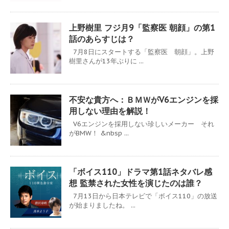
上野樹里 フジ月9「監察医 朝顔」の第1
話のあらすじは？
7月8日にスタートする「監察医 朝顔」。上野
樹里さんが13年ぶりに ...
不安な貴方へ：ＢＭＷがV6エンジンを採
用しない理由を解説！
V6エンジンを採用しない珍しいメーカー それ
がBMW！ &nbsp ...
「ボイス110」ドラマ第1話ネタバレ感
想 監禁された女性を演じたのは誰？
7月13日から日本テレビで「ボイス110」の放送
が始まりましたね。 ...