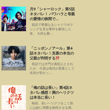
月9「シャーロック」第5話
ネタバレ！ パワハラと母親
の愛情の狭間で…
前話で華麗なるシャドウボク
シングを見せ事件を解決した
誉。 今回も難 ...
「ニッポンノアール」第4
話ネタバレ！克喜の本当の
父親が判明する
前話では才門が真犯人とされ
たが、今度は南武が黒幕として
名前が挙がっ ...
「俺の話は長い」第4話ネ
タバレ感想！満のヘリクツ
は本当に長い！
毎回、長いヘリクツをこく割
には妙に周囲を納得させる満。