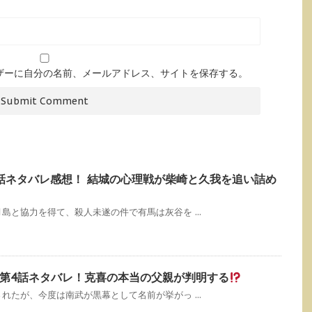
ザーに自分の名前、メールアドレス、サイトを保存する。
第8話ネタバレ感想！ 結城の心理戦が柴崎と久我を追い詰め
と協力を得て、殺人未遂の件で有馬は灰谷を ...
第4話ネタバレ！克喜の本当の父親が判明する
たが、今度は南武が黒幕として名前が挙がっ ...