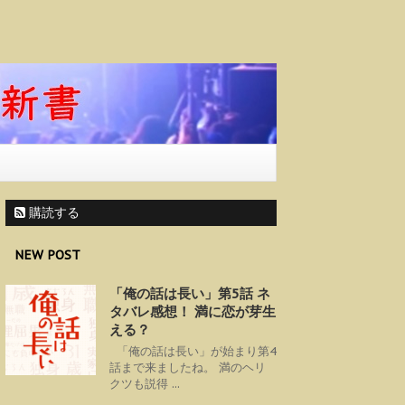
購読する
NEW POST
「俺の話は長い」第5話 ネ
タバレ感想！ 満に恋が芽生
える？
「俺の話は長い」が始まり第4
話まで来ましたね。 満のヘリ
クツも説得 ...