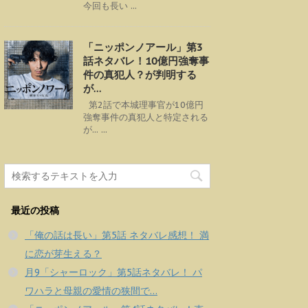
今回も長い ...
「ニッポンノアール」第3
話ネタバレ！10億円強奪事
件の真犯人？が判明する
が…
第2話で本城理事官が10億円
強奪事件の真犯人と特定される
が... ...
最近の投稿
「俺の話は長い」第5話 ネタバレ感想！ 満
に恋が芽生える？
月9「シャーロック」第5話ネタバレ！ パ
ワハラと母親の愛情の狭間で…