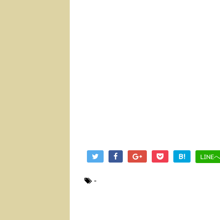
B!
LINE
-