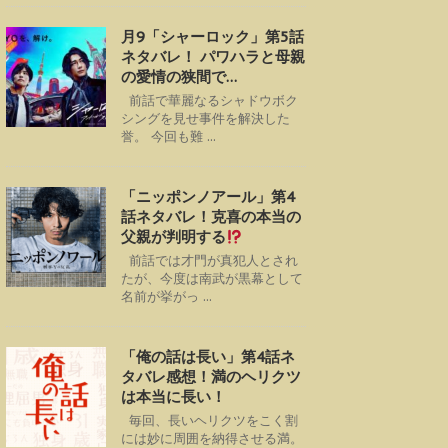
月9「シャーロック」第5話
ネタバレ！ パワハラと母親
の愛情の狭間で…
前話で華麗なるシャドウボク
シングを見せ事件を解決した
誉。 今回も難 ...
「ニッポンノアール」第4
話ネタバレ！克喜の本当の
父親が判明する
前話では才門が真犯人とされ
たが、今度は南武が黒幕として
名前が挙がっ ...
「俺の話は長い」第4話ネ
タバレ感想！満のヘリクツ
は本当に長い！
毎回、長いヘリクツをこく割
には妙に周囲を納得させる満。