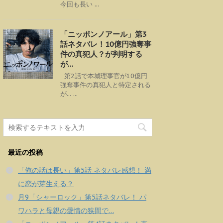
今回も長い ...
「ニッポンノアール」第3
話ネタバレ！10億円強奪事
件の真犯人？が判明する
が…
第2話で本城理事官が10億円
強奪事件の真犯人と特定される
が... ...
最近の投稿
「俺の話は長い」第5話 ネタバレ感想！ 満
に恋が芽生える？
月9「シャーロック」第5話ネタバレ！ パ
ワハラと母親の愛情の狭間で…