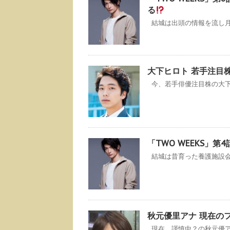
る
結城は出頭の情報を流し月島
大下ヒロト 若手注目
今、若手俳優注目株の大下ヒ
「TWO WEEKS」
結城は昔育った養護施設会う
秋元優里アナ 現在の
現在、謹慎中？の秋元優アナ