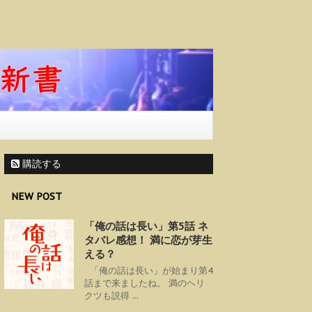
購読する
NEW POST
「俺の話は長い」第5話 ネ
タバレ感想！ 満に恋が芽生
える？
「俺の話は長い」が始まり第4
話まで来ましたね。 満のヘリ
クツも説得 ...