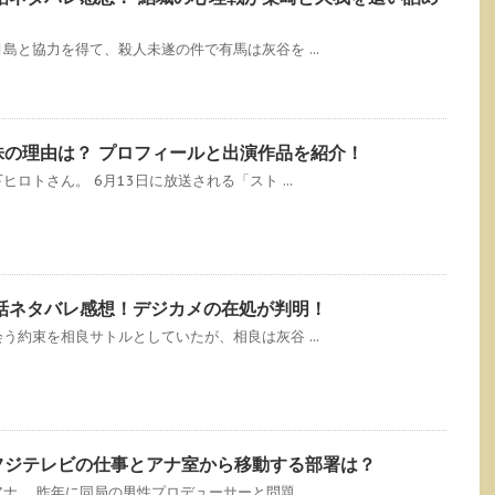
と協力を得て、殺人未遂の件で有馬は灰谷を ...
株の理由は？ プロフィールと出演作品を紹介！
ロトさん。 6月13日に放送される「スト ...
第4話ネタバレ感想！デジカメの在処が判明！
約束を相良サトルとしていたが、相良は灰谷 ...
フジテレビの仕事とアナ室から移動する部署は？
。 昨年に同局の男性プロデューサーと問題 ...