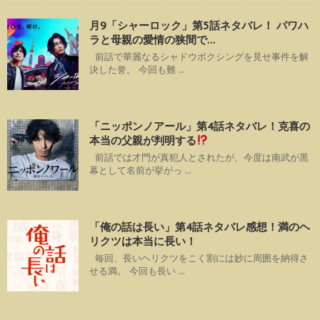
月9「シャーロック」第5話ネタバレ！ パワハ
ラと母親の愛情の狭間で…
前話で華麗なるシャドウボクシングを見せ事件を解
決した誉。 今回も難 ...
「ニッポンノアール」第4話ネタバレ！克喜の
本当の父親が判明する
前話では才門が真犯人とされたが、今度は南武が黒
幕として名前が挙がっ ...
「俺の話は長い」第4話ネタバレ感想！満のヘ
リクツは本当に長い！
毎回、長いヘリクツをこく割には妙に周囲を納得さ
せる満。 今回も長い ...