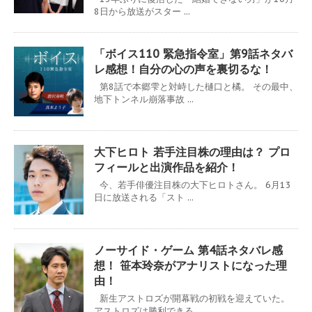
8日から放送がスター ...
「ボイス110 緊急指令室」第9話ネタバ
レ感想！自分の心の声を裏切るな！
第8話で本郷雫と対峙した樋口と橘。 その最中、
地下トンネル崩落事故 ...
大下ヒロト 若手注目株の理由は？ プロ
フィールと出演作品を紹介！
今、若手俳優注目株の大下ヒロトさん。 6月13
日に放送される「スト ...
ノーサイド・ゲーム 第4話ネタバレ感
想！ 笹本玲奈がアナリストになった理
由！
新生アストロズが開幕戦の初戦を迎えていた。
アストロズは勝利できる ...