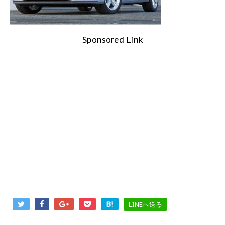
Sponsored Link
B!
LINEへ送る