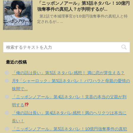
「ニッポンノアール」第3話ネタバレ！10億円
強奪事件の真犯人？が判明するが…
第2話で本城理事官が10億円強奪事件の真犯人と特
定されるが... ...
最近の投稿
「俺の話は長い」第5話 ネタバレ感想！ 満に恋が芽生える？
月9「シャーロック」第5話ネタバレ！ パワハラと母親の愛情の
狭間で…
「ニッポンノアール」第4話ネタバレ！克喜の本当の父親が判
明する
「俺の話は長い」第4話ネタバレ感想！満のヘリクツは本当に
長い！
「ニッポンノアール」第3話ネタバレ！10億円強奪事件の真犯