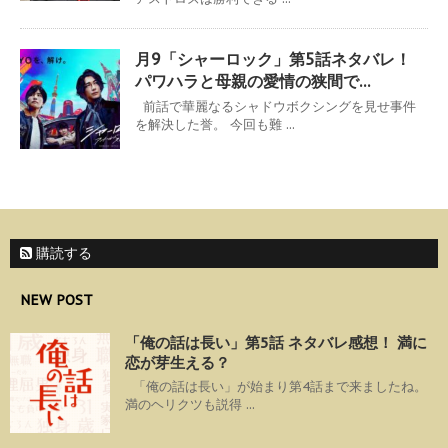
月9「シャーロック」第5話ネタバレ！
パワハラと母親の愛情の狭間で…
前話で華麗なるシャドウボクシングを見せ事件
を解決した誉。 今回も難 ...
購読する
NEW POST
「俺の話は長い」第5話 ネタバレ感想！ 満に
恋が芽生える？
「俺の話は長い」が始まり第4話まで来ましたね。
満のヘリクツも説得 ...