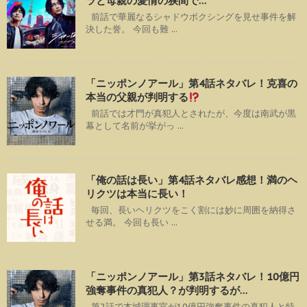
ラと母親の愛情の狭間で…
前話で華麗なるシャドウボクシングを見せ事件を解
決した誉。 今回も難 ...
「ニッポンノアール」第4話ネタバレ！克喜の
本当の父親が判明する
前話では才門が真犯人とされたが、今度は南武が黒
幕として名前が挙がっ ...
「俺の話は長い」第4話ネタバレ感想！満のヘ
リクツは本当に長い！
毎回、長いヘリクツをこく割には妙に周囲を納得さ
せる満。 今回も長い ...
「ニッポンノアール」第3話ネタバレ！10億円
強奪事件の真犯人？が判明するが…
第2話で本城理事官が10億円強奪事件の真犯人と特