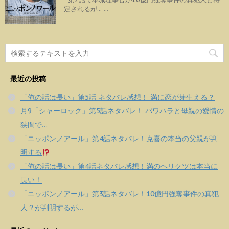
定されるが... ...
最近の投稿
「俺の話は長い」第5話 ネタバレ感想！ 満に恋が芽生える？
月9「シャーロック」第5話ネタバレ！ パワハラと母親の愛情の
狭間で…
「ニッポンノアール」第4話ネタバレ！克喜の本当の父親が判
明する
「俺の話は長い」第4話ネタバレ感想！満のヘリクツは本当に
長い！
「ニッポンノアール」第3話ネタバレ！10億円強奪事件の真犯
人？が判明するが…