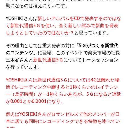
期になるのは考えにくいです。
YOSHIKIさんは
新しいアルバムをCDで発表するのではな
く新世代通信5Ｇを使い、全く新しい試みで新曲を発表
しようとしていたのではないか？
と思っています。
その理由としては重大発表の前に
「5Ｇがつくる新世代
のコンテンツ」
に登場。このイベントで楽天市場の社長
三木谷さんと
新世代通信5Ｇ
についてトークセッション
を行っています。
YOSHIKIさんは新世代通信5Ｇについては4Gは離れた場
所でレコーディング中継すると1秒くらいのレイテンシ
ー（反応時間）が一1秒くらいあるが、5Ｇになると遅延
が0.001とか0.0001になり、
例えばYOSHIKIさんがロサンゼルスで他のメンバーが日
本に居ても同時にレコーディングできる特徴を述べてい